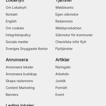
Lokalnytt
Tjänster
Om Lokalnytt
Webbkonto
Kontakt
Egen sökmotor
English
Radannons
Om cookies
Webbproduktion
Integritetspolicy
Sökmotor för kommuner
Sociala medier
Checklista inför flytt
Sveriges Snyggaste Kontor
Flyttjänster
Annonsera
Artiklar
Annonsera lokaler
Näringsliv
Annonsera budskap
Arbetsliv
Skapa radannons
Juridik
Content Marketing
Porträtt
Banners
Event
Lediga lokaler