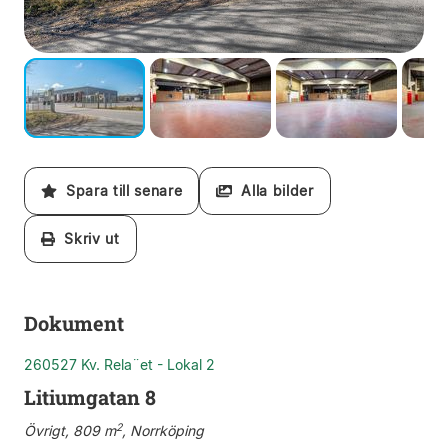
Spara till senare
Alla bilder
Skriv ut
Dokument
260527 Kv. Rela¨et - Lokal 2
Litiumgatan 8
2
Övrigt, 809 m
, Norrköping