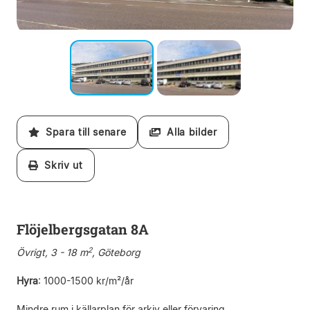
Spara till senare
Alla bilder
Skriv ut
Flöjelbergsgatan 8A
2
Övrigt, 3 - 18 m
, Göteborg
Hyra
:
1000-1500 kr/m²/år
Mindre rum i källarplan för arkiv eller förvaring