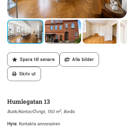
Spara till senare
Alla bilder
Skriv ut
Humlegatan 13
2
Butik/Kontor/Övrigt, 150 m
, Borås
Hyra
:
Kontakta annonsören