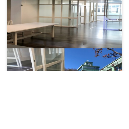
Göteborgsvägen 89
2
Kombi/Kontor/Lager - Göteborg - Mölndal -
59 m
Ljus, fin lokal födelad på 3 olika rum, ingång från två
olika håll. Glasdörrar och ett takfönster.